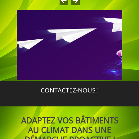
CONTACTEZ-NOUS !
ADAPTEZ VOS BÂTIMENTS
AU CLIMAT DANS UNE