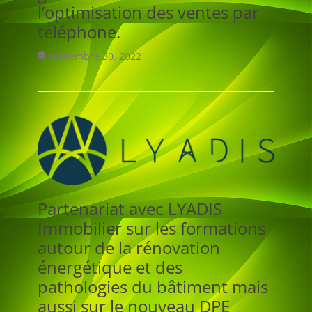
l’optimisation des ventes par
téléphone.
Posted
septembre 30, 2022
on
Partenariat avec LYADIS
Immobilier sur les formations
autour de la rénovation
énergétique et des
pathologies du bâtiment mais
aussi sur le nouveau DPE