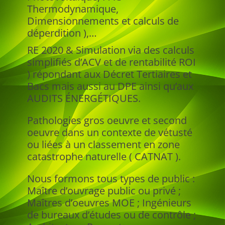
Thermodynamique,
Dimensionnements et calculs de
déperdition ),…
RE 2020 & Simulation via des calculs
simplifiés d’ACV et de rentabilité ROI
) répondant aux Décret Tertiaires et
Bacs mais aussi au DPE ainsi qu’aux
AUDITS ÉNERGÉTIQUES.
Pathologies gros oeuvre et second
oeuvre dans un contexte de vétusté
ou liées à un classement en zone
catastrophe naturelle ( CATNAT ).
Nous formons tous types de public :
Maître d’ouvrage public ou privé ;
Maîtres d’oeuvres MOE ; Ingénieurs
de bureaux d’études ou de contrôle ;