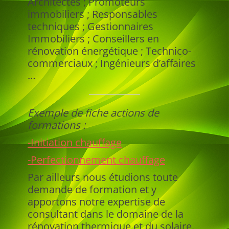
Architectes ; Promoteurs
immobiliers ; Responsables
techniques ; Gestionnaires
Immobiliers ; Conseillers en
rénovation énergétique ; Technico-
commerciaux ; Ingénieurs d’affaires
…
Exemple de fiche actions de
formations :
-Initiation chauffage
-Perfectionnement chauffage
Par ailleurs nous étudions toute
demande de formation et y
apportons notre expertise de
consultant dans le domaine de la
rénovation thermique et du solaire.