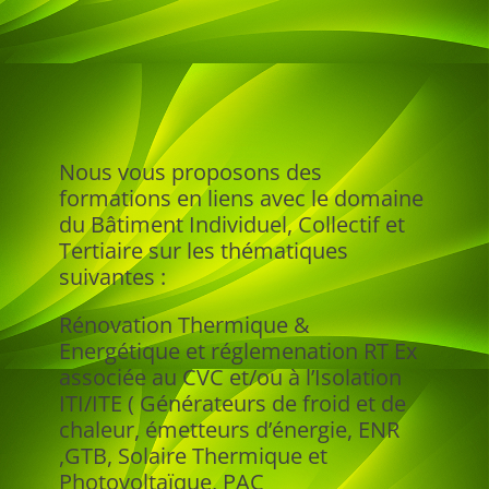
Nous vous proposons des
formations en liens avec le domaine
du Bâtiment Individuel, Collectif et
Tertiaire sur les thématiques
suivantes :
Rénovation Thermique &
Energétique et réglemenation RT Ex
associée au CVC et/ou à l’Isolation
ITI/ITE ( Générateurs de froid et de
chaleur, émetteurs d’énergie, ENR
,GTB, Solaire Thermique et
Photovoltaïque, PAC